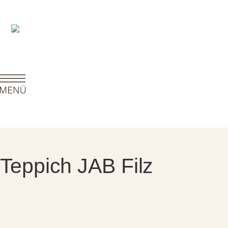
Teppich JAB Filz
1345
807