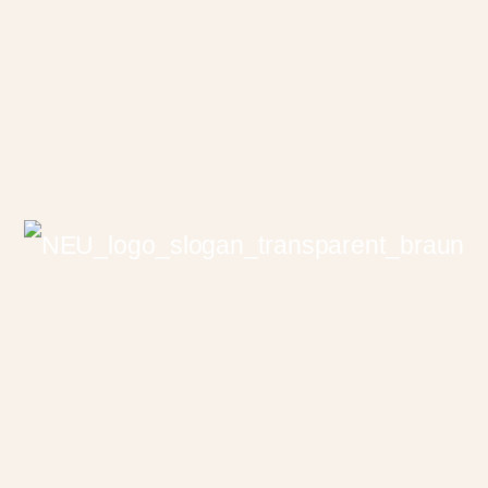
Barth Wohnkultur
Kneippstraße 13
86825 Bad Wörishofen
Telefon 08247 5270