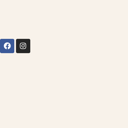
info@barth-wohnkultur.de
Öffnungszeiten
:
Montag – Freitag
09:30 Uhr – 13:00 Uhr
14:00 Uhr – 18:00 Uhr
Samstag 09:30 Uhr – 14:00 Uhr