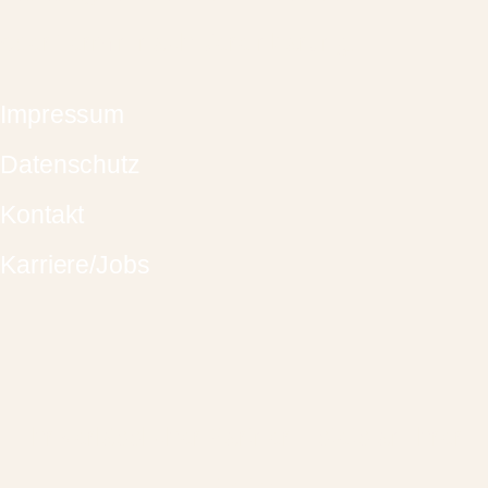
oder Termin nach Vereinbarung.
Impressum
Datenschutz
Kontakt
Karriere/Jobs
Ihr verlässlicher Partner – stets an Ihrer
Seite!