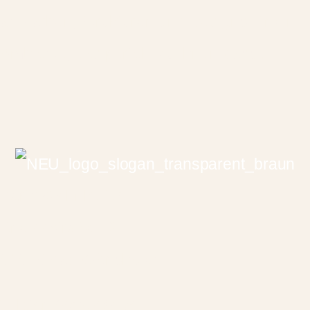
an Farben, Strukturen und Designs für ein
Ambiente, das perfekt zu Ihnen passt.“
Barth Wohnkultur
Kneippstraße 13
86825 Bad Wörishofen
Telefon 08247 5270