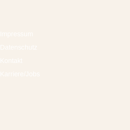
Samstag 09:30 Uhr – 14:00 Uhr
oder Termin nach Vereinbarung.
Impressum
Datenschutz
Kontakt
Karriere/Jobs
Ihr verlässlicher Partner – stets an Ihrer