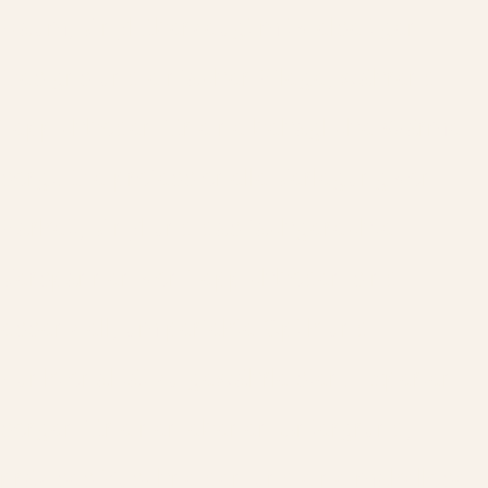
Raum, Vinyl überzeugt mit vielseitigen
Designs und einfacher Pflege, während
Teppichboden für eine behagliche Wärme
sorgt. Die professionelle Verlegung von
Parkett, Vinyl und das fachgerechte
Verspannen von Teppichböden sind
essenziell, um perfekte Optik und
Funktionalität zu gewährleisten. Experten
sorgen für einen ebenen Untergrund,
präzises Zuschneiden und eine makellose