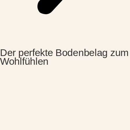
Der perfekte Bodenbelag zum
Wohlfühlen
„Ob edles Parkett, moderner Vinylboden
oder flauschiger Teppich – der passende
Bodenbelag setzt individuelle Akzente und
macht jeden Raum zu einem persönlichen
Rückzugsort. Wählen Sie aus einer Vielfalt