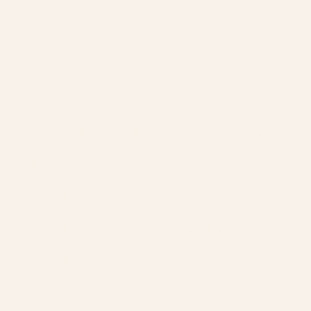
Ausführung.
Echtholzparkett verleiht jedem Raum eine
natürliche Eleganz und zeitlose Schönheit.
Mit seiner einzigartigen Maserung, seinen
individuellen Formen und warmen
Ausstrahlung schafft es eine behagliche
Atmosphäre und bringt ein Stück Natur ins