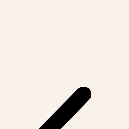
Zuhause. Für alle die Wert auf Qualität und
Nachhaltigkeit legen ist Echtholzparkett
durch seine robuste und langlebige
Eigenschaft die perfekte Wahl.