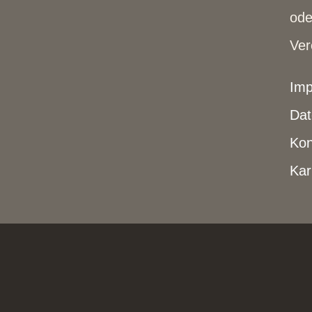
ode
Ver
Im
Dat
Kon
Kar