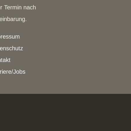
r Termin nach
einbarung.
pressum
enschutz
takt
riere/Jobs